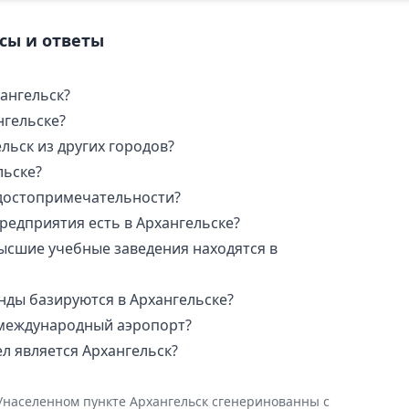
осы и ответы
хангельск?
нгельске?
льск из других городов?
льске?
 достопримечательности?
едприятия есть в Архангельске?
ысшие учебные заведения находятся в
нды базируются в Архангельске?
е международный аэропорт?
л является Архангельск?
е/населенном пункте Архангельск сгенеринованны с