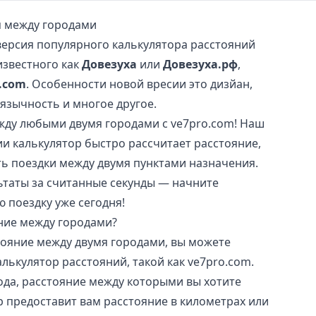
я между городами
версия популярного калькулятора расстояний
известного как
Довезуха
или
Довезуха.рф
,
.com
. Особенности новой вресии это дизйан,
язычность и многое другое.
жду любыми двумя городами с ve7pro.com! Наш
и калькулятор быстро рассчитает расстояние,
ть поездки между двумя пунктами назначения.
ьтаты за считанные секунды — начните
 поездку уже сегодня!
яние между городами?
тояние между двумя городами, вы можете
лькулятор расстояний, такой как ve7pro.com.
ода, расстояние между которыми вы хотите
р предоставит вам расстояние в километрах или