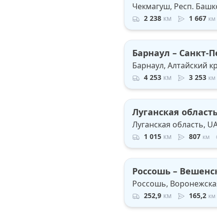
Чекмагуш, Респ. Башк
2 238
км
1 667
км
Барнаул – Санкт-П
Барнаул, Алтайский к
4 253
км
3 253
км
Луганская область
Луганская область, U
1 015
км
807
км
Россошь – Вешенс
Россошь, Воронежская
252,9
км
165,2
км