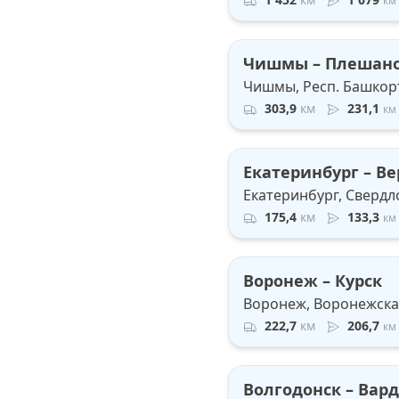
км
Чишмы – Плешан
Чишмы, Респ. Башкорт
303,9
км
231,1
км
Екатеринбург – В
Екатеринбург, Свердло
175,4
км
133,3
км
Воронеж – Курск
Воронеж, Воронежская 
222,7
км
206,7
км
Волгодонск – Вар