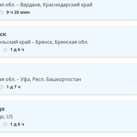
ая обл. – Вардане, Краснодарский край
9 ч 28 мин
ск
льский край – Брянск, Брянская обл.
1 д 6 ч
я обл. – Уфа, Респ. Башкортостан
1 д 7 ч
до
о, US
1 д 6 ч