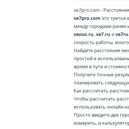
ve7pro.com - Расстояни
ve7pro.com
это третья 
между городами ранее 
vezoo.ru
,
ve7.ru
и
ve7ru
скорость работы, много
Найдите расстояние ме
простой в использовани
время в пути и стоимос
Получите точные резул
планировать следующую
Как рассчитать рассто
Чтобы рассчитать расс
использовать онлайн-ка
Просто введите два гор
измерить, и калькулято