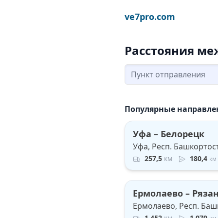
ve7pro.com
Расстояния ме
Популярные направле
Уфа – Белорецк
Уфа, Респ. Башкортос
257,5
км
180,4
км
Ермолаево – Ряза
Ермолаево, Респ. Баш
1 452
км
1 079