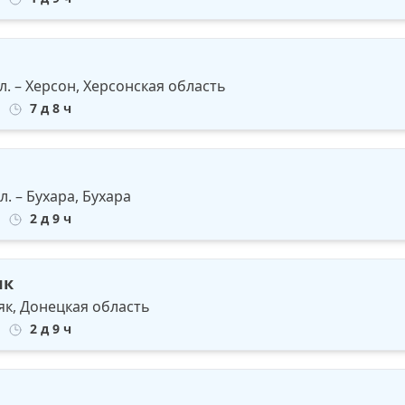
л. – Херсон, Херсонская область
7 д 8 ч
. – Бухара, Бухара
2 д 9 ч
як
як, Донецкая область
2 д 9 ч