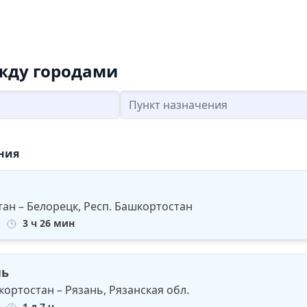
жду городами
Loading...
ния
тан – Белорецк, Респ. Башкортостан
3 ч 26 мин
нь
кортостан – Рязань, Рязанская обл.
1 д 7 ч