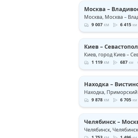
Москва – Владиво
Москва, Москва – Вла
9 007
км
6 415
км
Киев – Севастопо
Киев, город Киев – С
1 119
км
687
км
Находка – Вистин
Находка, Приморский 
9 878
км
6 705
км
Челябинск – Моск
Челябинск, Челябинск
1 753
км
1 496
км