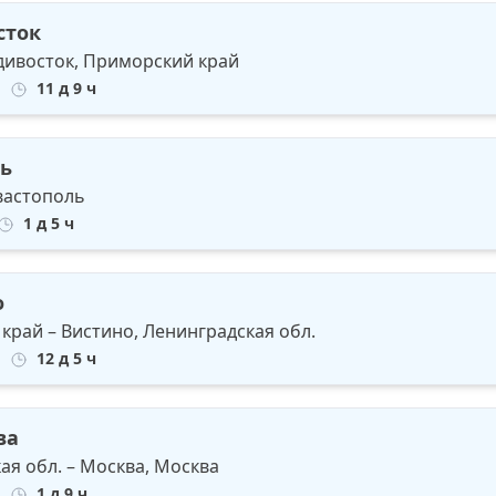
сток
дивосток, Приморский край
11 д 9 ч
ль
евастополь
1 д 5 ч
о
край – Вистино, Ленинградская обл.
12 д 5 ч
ва
ая обл. – Москва, Москва
1 д 9 ч