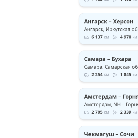
Ангарск – Херсон
Ангарск, Иркутская об
6 137
км
4 970
км
Самара – Бухара
Самара, Самарская обл
2 254
км
1 845
км
Амстердам – Горн
Амстердам, NH – Горн
2 705
км
2 339
км
Чекмагуш – Сочи