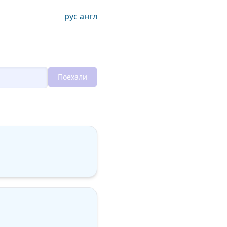
рус
англ
Поехали
Loading...