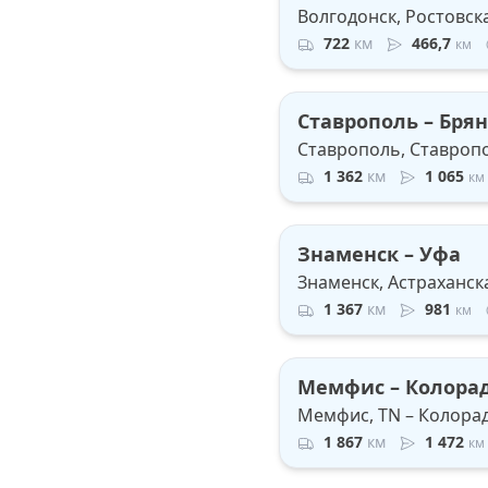
Волгодонск, Ростовск
722
км
466,7
км
Ставрополь – Брян
Ставрополь, Ставропо
1 362
км
1 065
км
Знаменск – Уфа
Знаменск, Астраханска
1 367
км
981
км
Мемфис – Колора
Мемфис, TN – Колорад
1 867
км
1 472
км