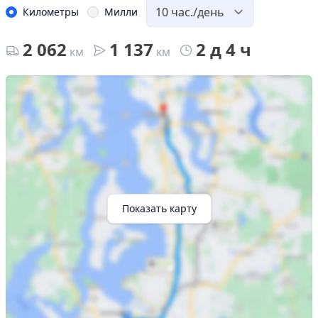
Километры
Милли
2 062
1 137
2 д 4 ч
км
км
Показать карту