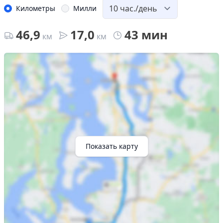
Километры
Милли
46,9
17,0
43 мин
км
км
Показать карту