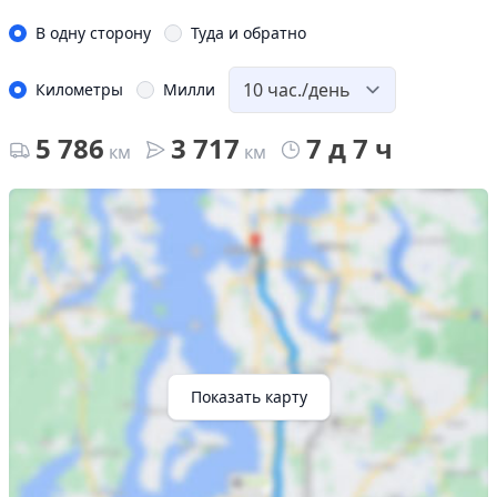
В одну сторону
Туда и обратно
Километры
Милли
5 786
3 717
7 д 7 ч
км
км
Показать карту