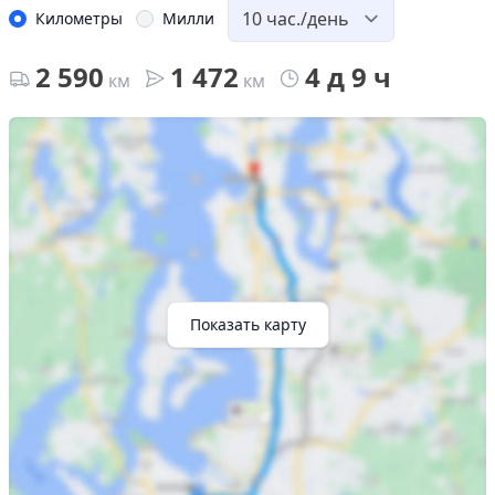
Километры
Милли
2 590
1 472
4 д 9 ч
км
км
Показать карту