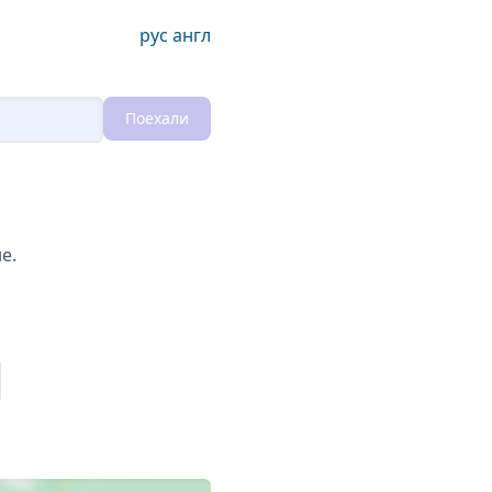
рус
англ
Поехали
Loading...
е.