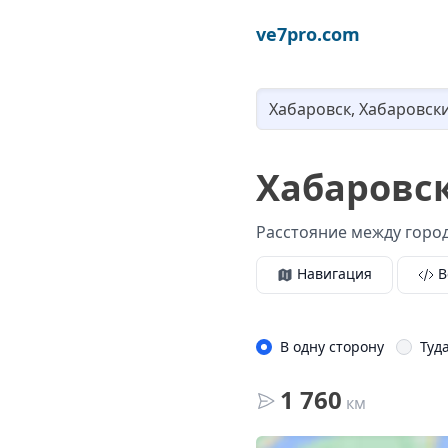
ve7pro.com
Хабаровск
Расстояние между город
Навигация
В
В одну сторону
Туд
1 760
км