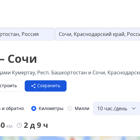
Loading...
– Сочи
ами Кумертау, Респ. Башкортостан и Сочи, Краснодарск
строить
Сохранить
а и обратно
Километры
Милли
60
2 д 9 ч
км