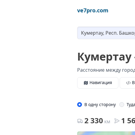
ve7pro.com
Кумертау 
Расстояние между город
Навигация
В
В одну сторону
Туд
2 330
1 5
км