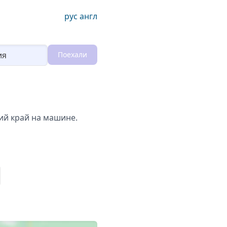
рус
англ
Поехали
Loading...
ий край на машине.