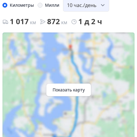
Километры
Милли
1 017
872
1 д 2 ч
км
км
Показать карту