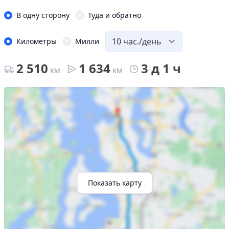
В одну сторону
Туда и обратно
Километры
Милли
2 510
1 634
3 д 1 ч
км
км
Показать карту