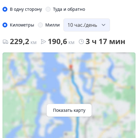
В одну сторону
Туда и обратно
Километры
Милли
229,2
190,6
3 ч 17 мин
км
км
Показать карту