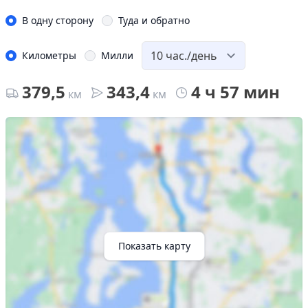
В одну сторону
Туда и обратно
Километры
Милли
379,5
343,4
4 ч 57 мин
км
км
Показать карту