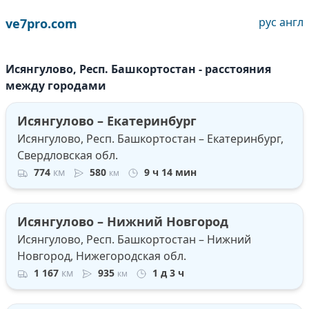
рус
англ
ve7pro.com
Исянгулово, Респ. Башкортостан - расстояния
между городами
Исянгулово – Екатеринбург
Исянгулово, Респ. Башкортостан – Екатеринбург,
Свердловская обл.
774
км
580
9 ч 14 мин
км
Исянгулово – Нижний Новгород
Исянгулово, Респ. Башкортостан – Нижний
Новгород, Нижегородская обл.
1 167
км
935
1 д 3 ч
км