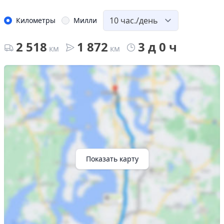
Километры
Милли
2 518
1 872
3 д 0 ч
км
км
Показать карту