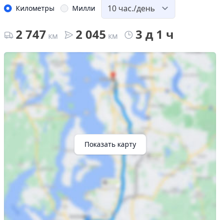
Километры
Милли
2 747
2 045
3 д 1 ч
км
км
Показать карту