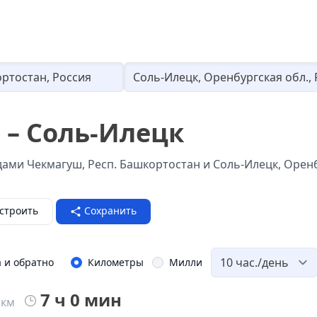
Loading...
 – Соль-Илецк
ами Чекмагуш, Респ. Башкортостан и Соль-Илецк, Оренб
строить
Сохранить
а и обратно
Километры
Милли
7 ч 0 мин
км