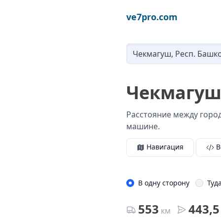
ve7pro.com
Чекмагуш
Расстояние между город
машине.
Навигация
В
В одну сторону
Туд
553
443,5
км