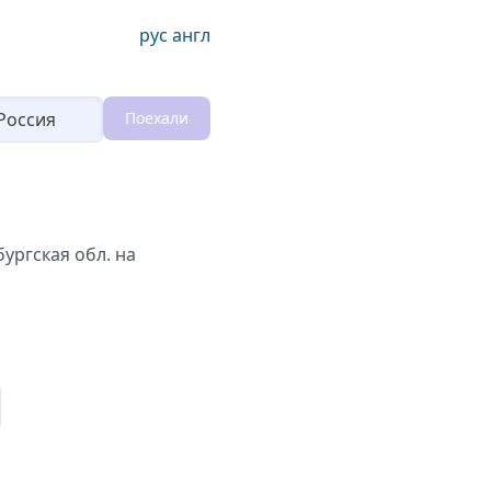
рус
англ
Поехали
Loading...
ургская обл. на