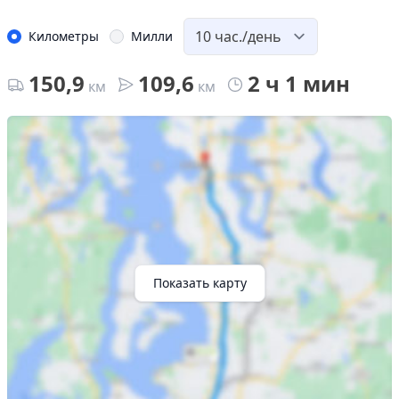
Километры
Милли
150,9
109,6
2 ч 1 мин
км
км
Показать карту