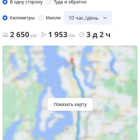
В одну сторону
Туда и обратно
Километры
Милли
2 650
1 953
3 д 2 ч
км
км
Показать карту