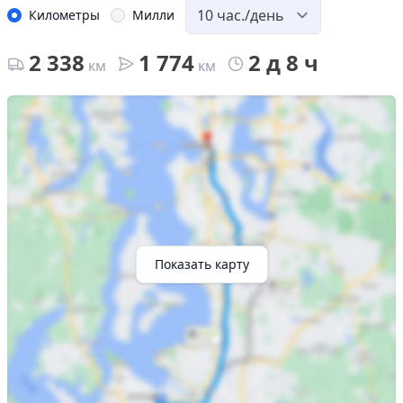
Километры
Милли
2 338
1 774
2 д 8 ч
км
км
Показать карту