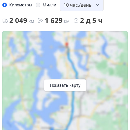
Километры
Милли
2 049
1 629
2 д 5 ч
км
км
Показать карту