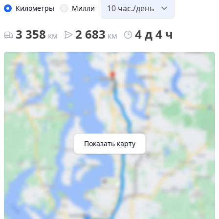
Километры
Милли
3 358
2 683
4 д 4 ч
км
км
Показать карту