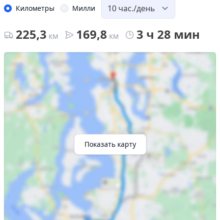
Километры
Милли
225,3
169,8
3 ч 28 мин
км
км
Показать карту