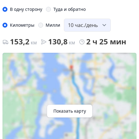
В одну сторону
Туда и обратно
Километры
Милли
153,2
130,8
2 ч 25 мин
км
км
Показать карту