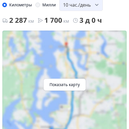
Километры
Милли
2 287
1 700
3 д 0 ч
км
км
Показать карту