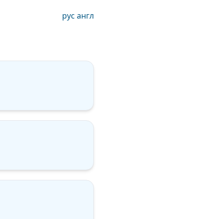
рус
англ