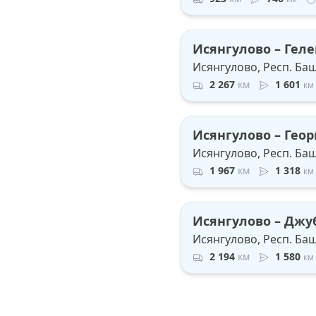
Исянгулово – Гел
Исянгулово, Респ. Ба
2 267
км
1 601
км
Исянгулово – Геор
Исянгулово, Респ. Ба
1 967
км
1 318
км
Исянгулово – Джу
Исянгулово, Респ. Ба
2 194
км
1 580
км