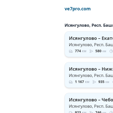
ve7pro.com
Исянгулово, Респ. Ба
Исянгулово – Ека
Исянгулово, Респ. Ба
774
км
580
км
Исянгулово – Ниж
Исянгулово, Респ. Ба
1 167
км
935
км
Исянгулово – Чеб
Исянгулово, Респ. Ба
923
км
746
км