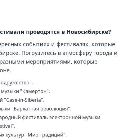
стивали проводятся в Новосибирске?
ересных событиях и фестивалях, которые
бирске. Погрузитесь в атмосферу города и
бразными мероприятиями, которые
оне.
содружество".
 музыки "Камертон".
"Case-in-Siberia".
зыки "Бархатная революция".
ародный фестиваль электронной музыки
tival".
х культур "Мир традиций".